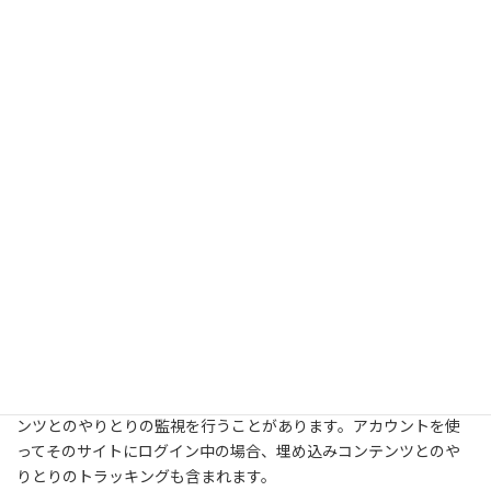
は2日間、画面表示オプション Cookie は1年間保持されます。「ロ
グイン状態を保存する」を選択した場合、ログイン情報は2週間維
持されます。ログアウトするとログイン Cookie は消去されます。
もし投稿を編集または公開すると、さらなる Cookie がブラウザー
に保存されます。この Cookie は個人データを含まず、単に変更し
た投稿の ID を示すものです。1日で有効期限が切れます。
他サイトからの埋め込みコンテンツ
このサイトの投稿には埋め込みコンテンツ (動画、画像、投稿など)
が含まれます。他サイトからの埋め込みコンテンツは、訪問者が
そのサイトを訪れた場合とまったく同じように振る舞います。
これらのサイトは、あなたのデータの収集、Cookie の使用、サー
ドパーティによる追加トラッキングの埋め込み、埋め込みコンテ
ンツとのやりとりの監視を行うことがあります。アカウントを使
ってそのサイトにログイン中の場合、埋め込みコンテンツとのや
りとりのトラッキングも含まれます。