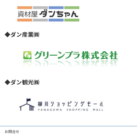
◆ダン産業㈱
◆ダン観光㈱
お問合せ